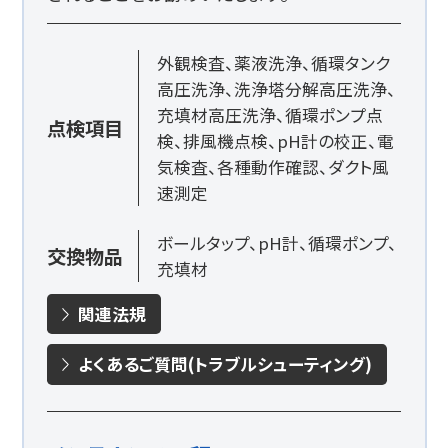
外観検査、薬液洗浄、循環タンク
高圧洗浄、洗浄塔分解高圧洗浄、
充填材高圧洗浄、循環ポンプ点
点検項目
検、排風機点検、pH計の校正、電
気検査、各種動作確認、ダクト風
速測定
ボールタップ、pH計、循環ポンプ、
交換物品
充填材
関連法規
よくあるご質問(トラブルシューティング)