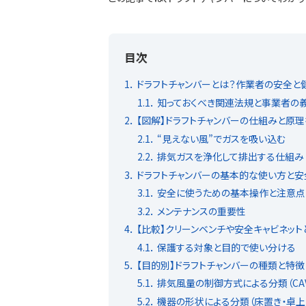
目次
1
ドラフトチャンバーとは？作業者の安全と
1.1
知っておくべき関連法規と事業者の
2
【図解】ドラフトチャンバーの仕組みと原理
2.1
“見えない風”でガスを吸い込む
2.2
排気ガスを浄化して排出する仕組み（
3
ドラフトチャンバーの基本的な使い方と
3.1
安全に使うための基本操作と注意点
3.2
メンテナンスの重要性
4
【比較】クリーンベンチや安全キャビネット
4.1
保護する対象と目的で使い分ける
5
【目的別】ドラフトチャンバーの種類と特徴
5.1
排気風量の制御方式による分類（CAV
5.2
機器の形状による分類（床置き・卓上