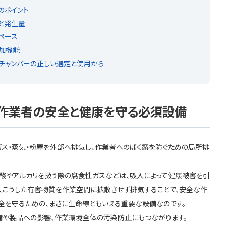
のポイント
と発生量
ペース
加機能
チャンバーの正しい選定と使用から
？作業者の安全と健康を守る必須設備
ガス・蒸気・粉塵を外部へ排気し、作業者へのばく露を防ぐための局所排
酸やアルカリを扱う際の腐食性ガスなどは、吸入によって健康被害を引
は、こうした有害物質を作業空間に拡散させず排気することで、安全な作
全を守るための、まさに生命線ともいえる重要な設備なのです。
備や製品への影響、作業環境全体の汚染防止にもつながります。