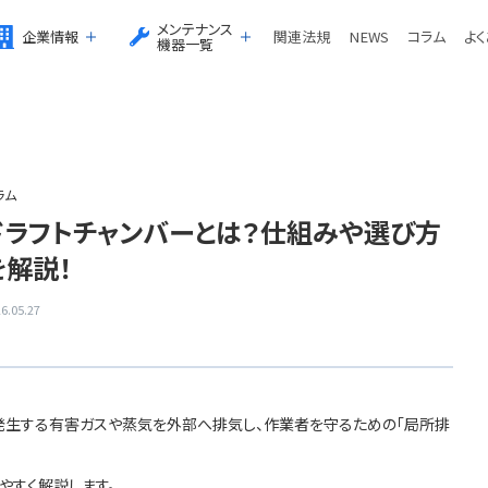
メンテナンス
企業情報
関連法規
NEWS
コラム
よ
機器一覧
ラム
ドラフトチャンバーとは？仕組みや選び方
を解説！
6.05.27
発生する有害ガスや蒸気を外部へ排気し、作業者を守るための「局所排
やすく解説します。